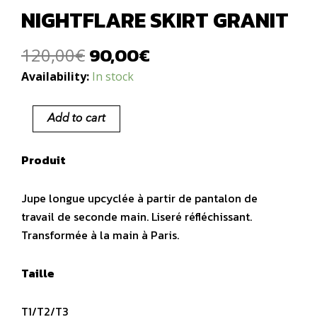
NIGHTFLARE SKIRT GRANIT
90,00
€
Original
Current
120,00
€
price
price
Nightflare
Availability:
In stock
was:
is:
Skirt
120,00€.
90,00€.
Granit
Add to cart
quantity
Produit
Jupe longue upcyclée à partir de pantalon de
travail de seconde main. Liseré réfléchissant.
Transformée à la main à Paris.
Taille
T1/T2/T3